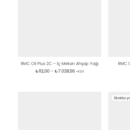
RMC Oil Plus 2C – İç Mekan Ahşap Yağı
RMC Oi
Fiyat aralığı: ₺112,00 - ₺7.0
₺
112,00
–
₺
7.028,56
+KDV