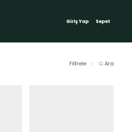
0
Giriş Yap
Sepet
Filtrele
Ara
⁄