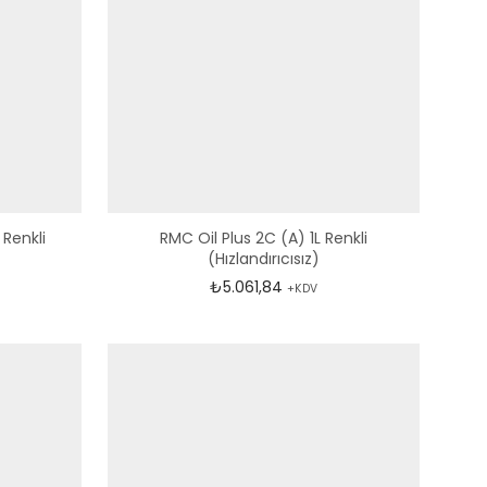
 Renkli
RMC Oil Plus 2C (A) 1L Renkli
(Hızlandırıcısız)
₺
5.061,84
+KDV