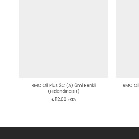
RMC Oil Plus 2C (A) 6ml Renkli
RMC Oil
(Hızlandırıcısız)
₺
112,00
+KDV