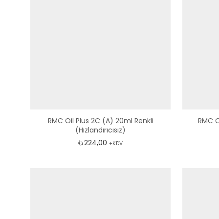
RMC Oil Plus 2C (A) 20ml Renkli
RMC Oi
(Hızlandırıcısız)
₺
224,00
+KDV