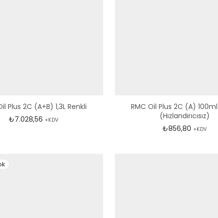
l Plus 2C (A+B) 1,3L Renkli
RMC Oil Plus 2C (A) 100ml
(Hızlandırıcısız)
28,56
₺
7.028,56
+KDV
₺
856,80
+KDV