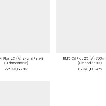
l Plus 2C (A) 275ml Renkli
RMC Oil Plus 2C (A) 300ml
(Hızlandırıcısız)
(Hızlandırıcısız)
₺
2.148,16
₺
2.343,60
+KDV
+KDV