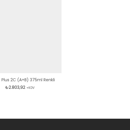
 Plus 2C (A+B) 375ml Renkli
₺
2.803,92
+KDV