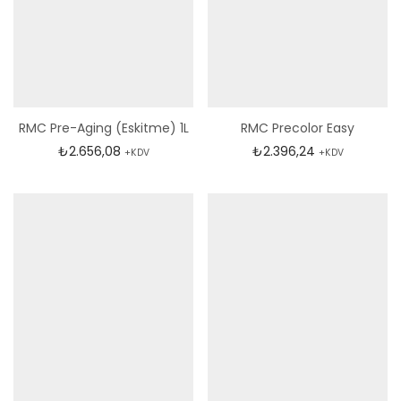
RMC Pre-Aging (Eskitme) 1L
RMC Precolor Easy
₺
2.656,08
₺
2.396,24
+KDV
+KDV