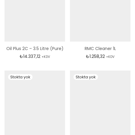
Oil Plus 2C – 3.5 Litre (Pure)
RMC Cleaner 1L
₺
14.337,12
₺
1.258,32
+KDV
+KDV