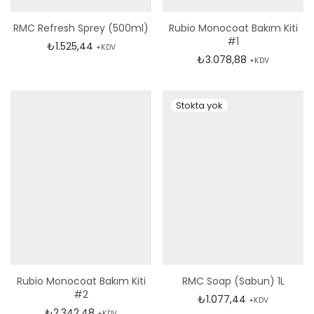
RMC Refresh Sprey (500ml)
Rubio Monocoat Bakım Kiti
#1
₺
1.525,44
+KDV
₺
3.078,88
+KDV
Rubio Monocoat Bakım Kiti
RMC Soap (Sabun) 1L
#2
₺
1.077,44
+KDV
₺
2.342,48
+KDV