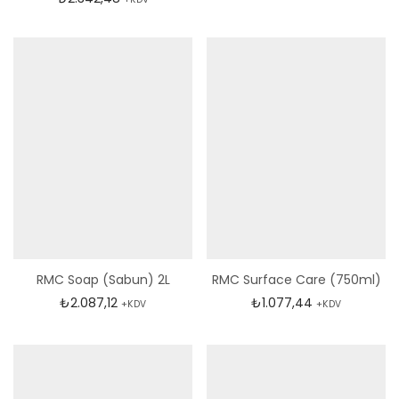
RMC Soap (Sabun) 2L
RMC Surface Care (750ml)
₺
2.087,12
₺
1.077,44
+KDV
+KDV