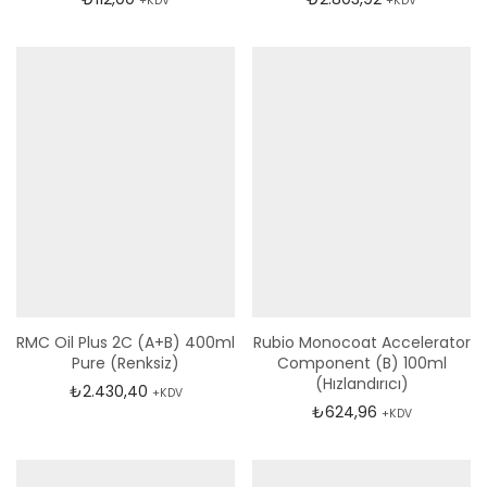
+KDV
+KDV
RMC Oil Plus 2C (A+B) 400ml
Rubio Monocoat Accelerator
Pure (Renksiz)
Component (B) 100ml
(Hızlandırıcı)
₺
2.430,40
+KDV
₺
624,96
+KDV