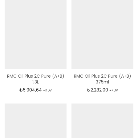
RMC Oil Plus 2C Pure (A+B)
RMC Oil Plus 2C Pure (A+B)
1,3L
375ml
₺
5.904,64
₺
2.282,00
+KDV
+KDV