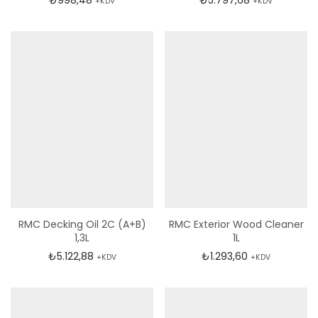
₺
998,48
₺
5.797,68
+KDV
+KDV
RMC Decking Oil 2C (A+B)
RMC Exterior Wood Cleaner
1,3L
1L
₺
5.122,88
₺
1.293,60
+KDV
+KDV