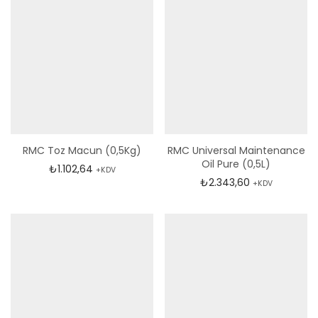
RMC Toz Macun (0,5Kg)
RMC Universal Maintenance
Oil Pure (0,5L)
₺
1.102,64
+KDV
₺
2.343,60
+KDV