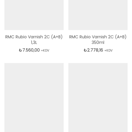
RMC Rubio Varnish 2C (A+B)
RMC Rubio Varnish 2C (A+B)
1,3L
350ml
₺
7.560,00
₺
2.778,16
+KDV
+KDV