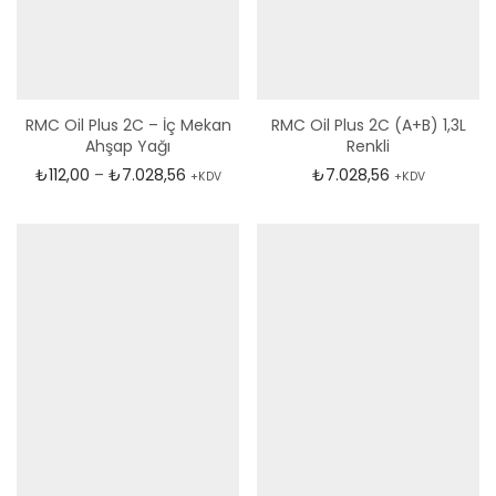
RMC Oil Plus 2C – İç Mekan
RMC Oil Plus 2C (A+B) 1,3L
Ahşap Yağı
Renkli
Fiyat aralığı: ₺112,00 - ₺7.028,56
₺
112,00
–
₺
7.028,56
₺
7.028,56
+KDV
+KDV