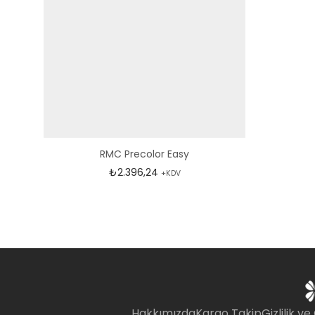
RMC Precolor Easy
₺
2.396,24
+KDV
Hakkımızda
Kargo Takip
Gizlilik ve