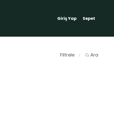
0
Giriş Yap
Sepet
Filtrele
Ara
⁄