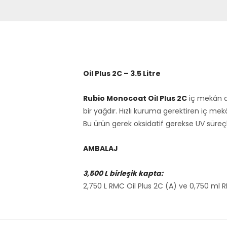
Oil Plus 2C – 3.5 Litre
Rubio Monocoat Oil Plus 2C
iç mekân ah
bir yağdır. Hızlı kuruma gerektiren iç me
Bu ürün gerek oksidatif gerekse UV süre
AMBALAJ
3,500 L birleşik kapta:
2,750 L RMC Oil Plus 2C (A) ve 0,750 ml 