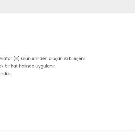
tor (B) ürünlerinden oluşan iki bileşenli
k bir kat halinde uygulanır.
undur.