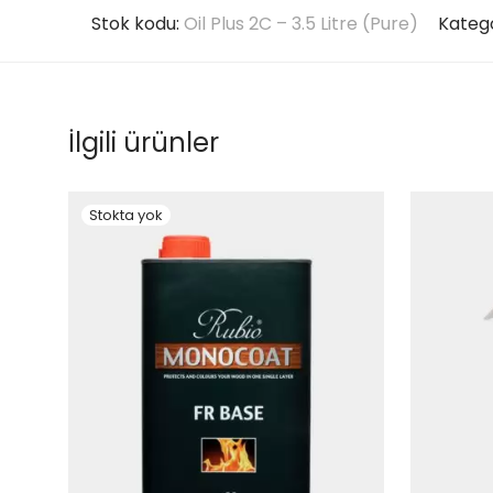
Stok kodu:
Oil Plus 2C – 3.5 Litre (Pure)
Katego
İlgili ürünler