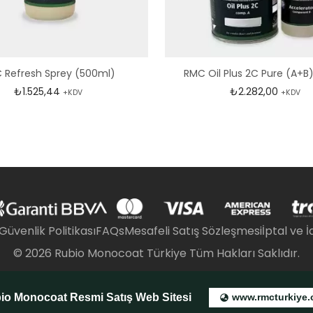
 Refresh Sprey (500ml)
RMC Oil Plus 2C Pure (A+B
₺
1.525,44
₺
2.282,00
+KDV
+KDV
 Güvenlik Politikası
FAQs
Mesafeli Satış Sözleşmesi
İptal ve İ
©
2026
Rubio Monocoat Türkiye Tüm Hakları Saklıdır.
io Monocoat Resmi Satış Web Sitesi
www.rmcturkiye