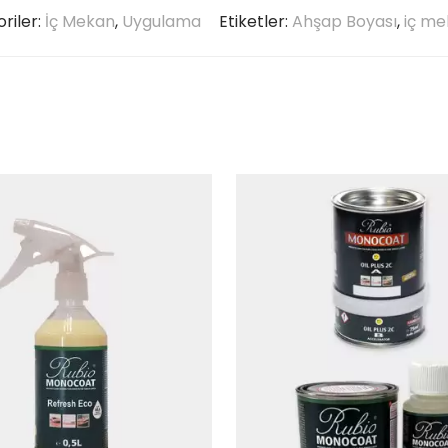
riler:
İç Mekan
,
Uygulama
Etiketler:
Ahşap Boyası
,
iç me