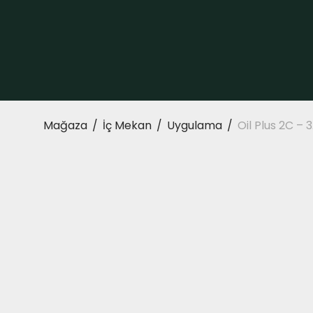
Mağaza
/
İç Mekan
/
Uygulama
/
Oil Plus 2C – 3