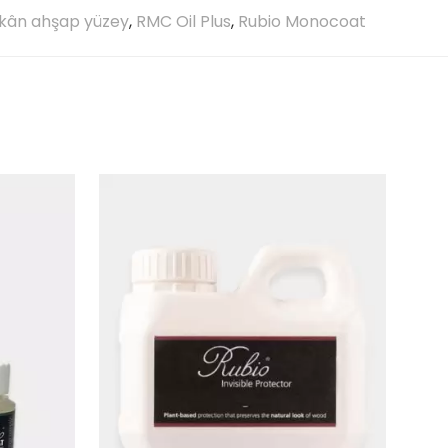
kân ahşap yüzey
,
RMC Oil Plus
,
Rubio Monocoat