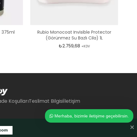
) 375ml
Rubio Monocoat Invisible Protector
(Görünmez Su Bazlı Cila) 1L
₺
2.759,68
+KDV
ade Koşulları
Teslimat Bilgisi
İletişim
Merhaba, bizimle iletişime geçebilirsin.
.com