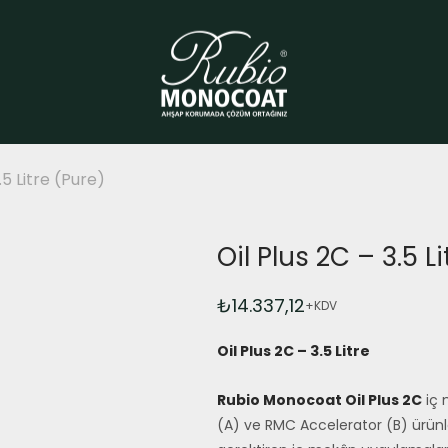
.5 Litre (Pure)
Oil Plus 2C – 3.5 L
₺
14.337,12
+KDV
Oil Plus 2C – 3.5 Litre
Rubio Monocoat Oil Plus 2C
iç 
(A) ve RMC Accelerator (B) ürünler