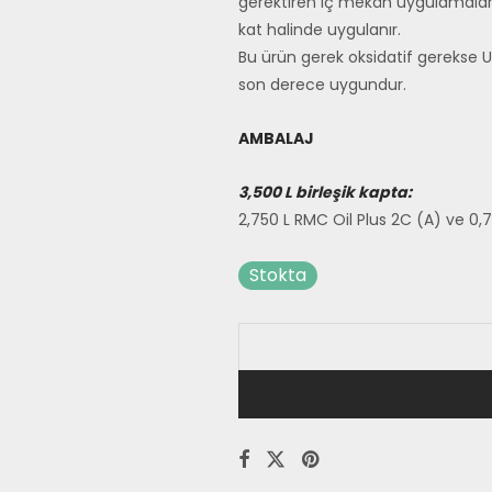
gerektiren iç mekân uygulamaları
kat halinde uygulanır.
Bu ürün gerek oksidatif gerekse 
son derece uygundur.
AMBALAJ
3,500 L birleşik kapta:
2,750 L RMC Oil Plus 2C (A) ve 0
Stokta