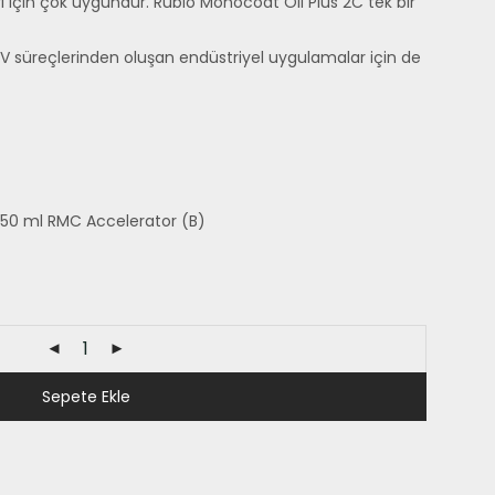
 için çok uygundur. Rubio Monocoat Oil Plus 2C tek bir
UV süreçlerinden oluşan endüstriyel uygulamalar için de
,750 ml RMC Accelerator (B)
Sepete Ekle