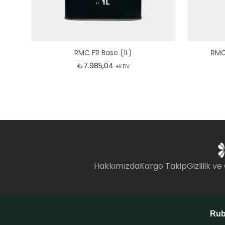
RMC FR Base (1L)
RMC
₺
7.985,04
+KDV
Hakkımızda
Kargo Takip
Gizlilik ve
Rub