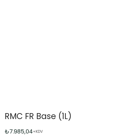
RMC FR Base (1L)
₺
7.985,04
+KDV