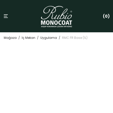
0
Mağaza
/
İç Mekan
/
Uygulama
/
RMC FR Base (1L)