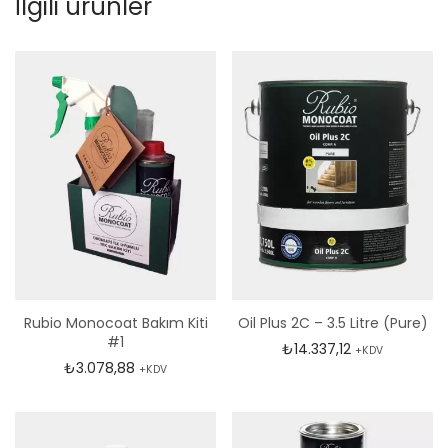
İlgili ürünler
Rubio Monocoat Bakım Kiti
Oil Plus 2C – 3.5 Litre (Pure)
#1
₺
14.337,12
+KDV
₺
3.078,88
+KDV