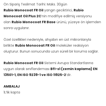
Ön Sipariş Teslimat Tarihi: Maks. 30gün
Rubio Monocoat FR Oil
yangın geciktirici,
Rubio
Monocoat Oil Plus 2C
’nin modifiye edilmiş versiyonu
olan
Rubio Monocoat FR Base
ürünü, yüzeye ön işlemden
sonra uygulanır.
Özel özellikleri nedeniyle, ahşabın en üst mikronlarıyla
birlikte
Rubio Monocoat FR Oil
moleküler reaksiyon
oluşturur. Bunun sonucunda uzun süreli bir koruma sağlar.
Rubio Monocoat FR Oil
Sistemi Avrupa Standartlarına
uygun olarak sınıflandırması
Bfl-s1 (zemin kaplama) EN
13501-1, EN ISO 9239-1 ve ISO 11925-2
’dir.
AMBALAJ
1L’lik kapta