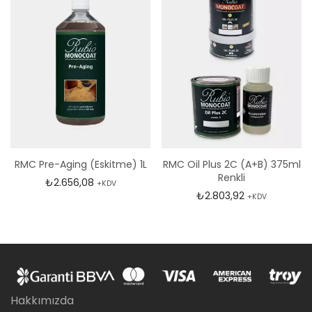
RMC Pre-Aging (Eskitme) 1L
RMC Oil Plus 2C (A+B) 375ml
Renkli
₺
2.656,08
+KDV
₺
2.803,92
+KDV
Hakkımızda