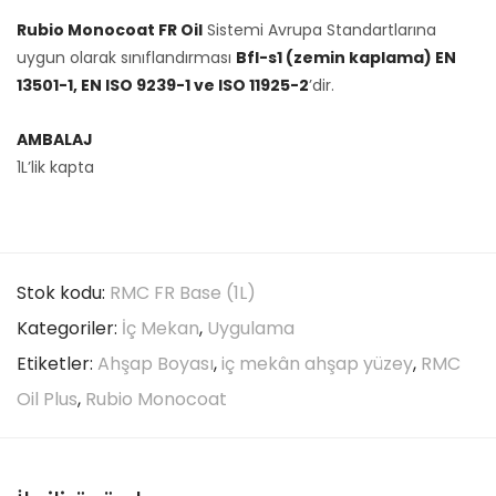
Rubio Monocoat FR Oil
Sistemi Avrupa Standartlarına
uygun olarak sınıflandırması
Bfl-s1 (zemin kaplama) EN
13501-1, EN ISO 9239-1 ve ISO 11925-2
’dir.
AMBALAJ
1L’lik kapta
Stok kodu:
RMC FR Base (1L)
Kategoriler:
İç Mekan
,
Uygulama
Etiketler:
Ahşap Boyası
,
iç mekân ahşap yüzey
,
RMC
Oil Plus
,
Rubio Monocoat