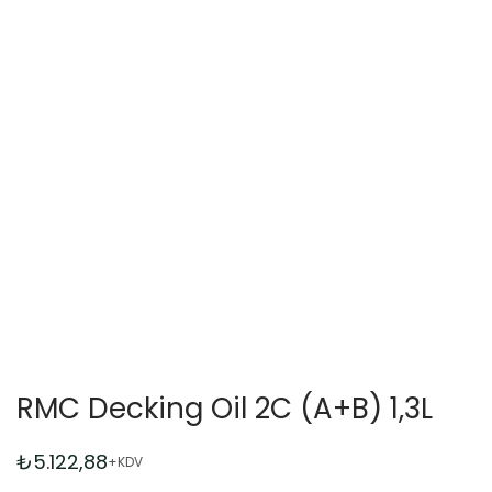
RMC Decking Oil 2C (A+B) 1,3L
₺
5.122,88
+KDV