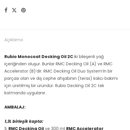
Açıklama
Rubio Monocoat Decking Oil 2C
iki bileşenli yağ
içeriğinden oluşur. Bunlar RMC Decking Oil (A) ve RMC
Accelerator (B)’dir. RMC Decking Oil Duo System’in bir
parçası olan ve dış cephe ahşabının (teras) kalıcı bakımı
için üretilmiş bir üründür. Rubio Decking Oil 2C tek
katmanda uygulanır.
AMBALAJ:
1,3L birleşik kapta:
1L
RMC Decking Oil
ve 300 ml
RMC Accelerator