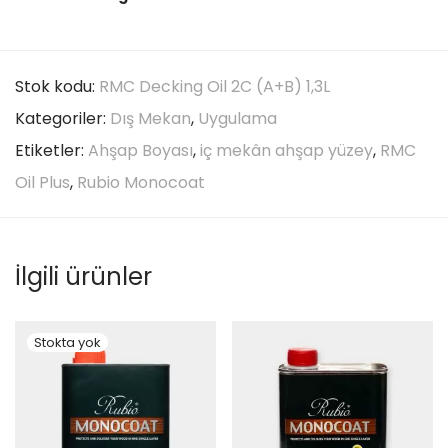
Stok kodu:
RMC Decking Oil 2C (A+B) 1,3L
Kategoriler:
Dış Mekan
,
Uygulama
Etiketler:
Ahşap Boyası
,
iç mekân ahşap yüzey
,
RMC
Oil Plus
,
Rubio Monocoat
İlgili ürünler