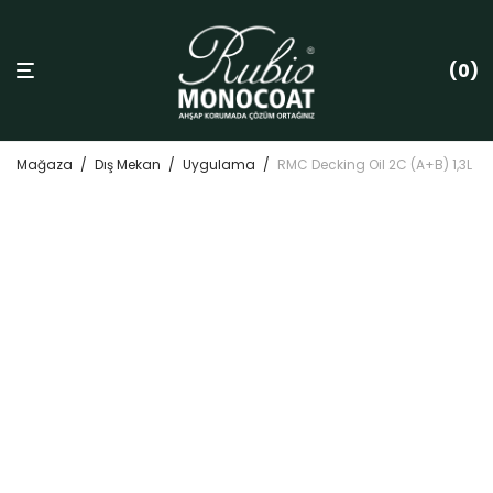
0
Mağaza
/
Dış Mekan
/
Uygulama
/
RMC Decking Oil 2C (A+B) 1,3L