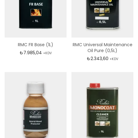
RMC FR Base (1L)
RMC Universal Maintenance
Oil Pure (0,5L)
₺
7.985,04
+KDV
₺
2.343,60
+KDV