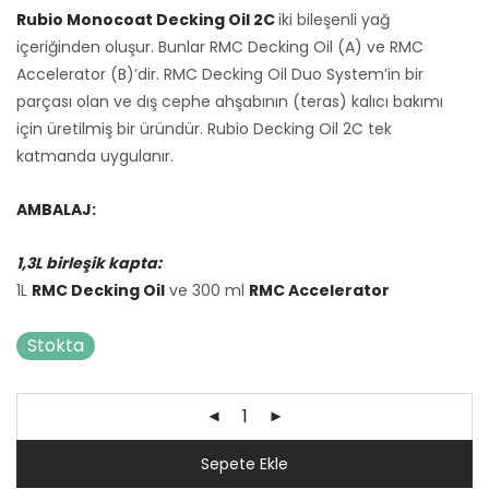
Rubio Monocoat Decking Oil 2C
iki bileşenli yağ
içeriğinden oluşur. Bunlar RMC Decking Oil (A) ve RMC
Accelerator (B)’dir. RMC Decking Oil Duo System’in bir
parçası olan ve dış cephe ahşabının (teras) kalıcı bakımı
için üretilmiş bir üründür. Rubio Decking Oil 2C tek
katmanda uygulanır.
AMBALAJ:
1,3L birleşik kapta:
1L
RMC Decking Oil
ve 300 ml
RMC Accelerator
Stokta
Sepete Ekle