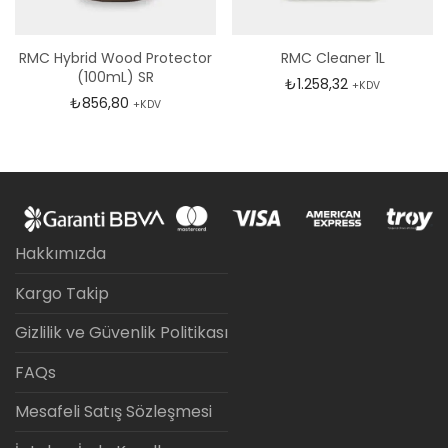
RMC Hybrid Wood Protector
RMC Cleaner 1L
(100mL) SR
₺
1.258,32
+KDV
₺
856,80
+KDV
Hakkımızda
Kargo Takip
Gizlilik ve Güvenlik Politikası
FAQs
Mesafeli Satış Sözleşmesi