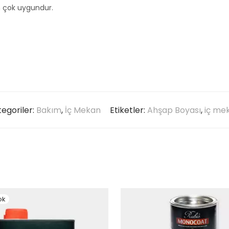
n çok uygundur.
egoriler:
Bakım
,
İç Mekan
Etiketler:
Ahşap Boyası
,
iç me