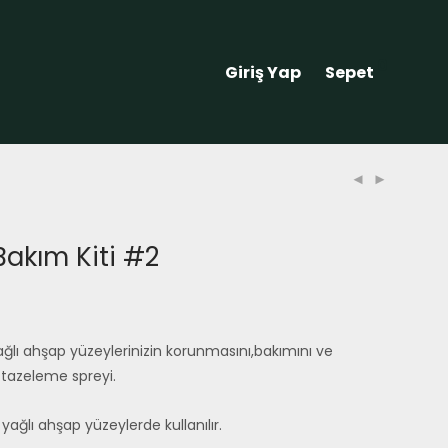
0
Giriş Yap
Sepet
akım Kiti #2
lı ahşap yüzeylerinizin korunmasını,bakımını ve
 tazeleme spreyi.
ağlı ahşap yüzeylerde kullanılır.