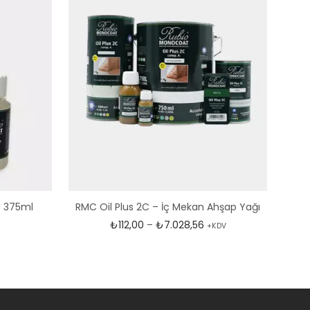
) 375ml
RMC Oil Plus 2C – İç Mekan Ahşap Yağı
Fiyat aralığı: ₺112,00 
₺
112,00
–
₺
7.028,56
+KDV