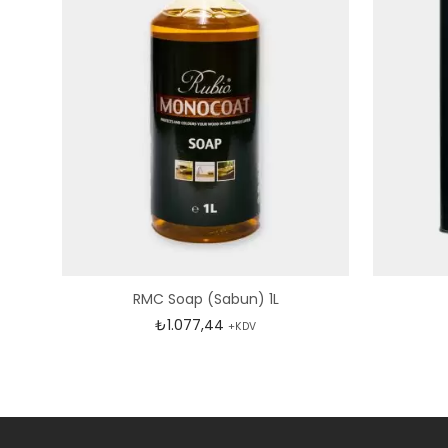
RMC Soap (Sabun) 1L
₺
1.077,44
+KDV