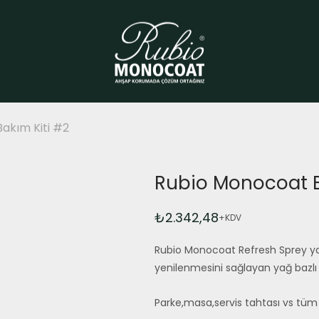
akım Kiti #2
Rubio Monocoat B
₺
2.342,48
+KDV
Rubio Monocoat Refresh Sprey yağ
yenilenmesini sağlayan yağ bazlı
Parke,masa,servis tahtası vs tüm y