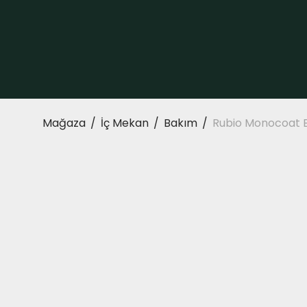
Mağaza
/
İç Mekan
/
Bakım
/
Rubio Monocoat B