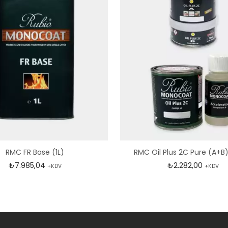
RMC FR Base (1L)
RMC Oil Plus 2C Pure (A+B
₺
7.985,04
₺
2.282,00
+KDV
+KDV